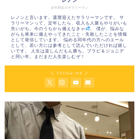
レノン
定年間近のサラリーマン
レノンと言います。還暦迎えたサラリーマンです。 サ
ラリーマンって、定年したら、収入も人脈もやりがいも
失いがち。今のうちから備えなきゃ
。 僕が、悩みな
がらも将来に備えやってきたこと・失敗したことを情報
として発信しています。 悩める同年代の方へのエール
として、若い方には参考として読んでいただければ嬉し
いです。 人生は楽しんだもん勝ち。ブラピ＆ジョニデ
と同い年。まだまだ人生楽しむぞ！
＼ Follow me ／