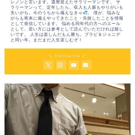
レノンと言います。還暦迎えたサラリーマンです。 サ
ラリーマンって、定年したら、収入も人脈もやりがいも
失いがち。今のうちから備えなきゃ
。 僕が、悩みな
がらも将来に備えやってきたこと・失敗したことを情報
として発信しています。 悩める同年代の方へのエール
として、若い方には参考として読んでいただければ嬉し
いです。 人生は楽しんだもん勝ち。ブラピ＆ジョニデ
と同い年。まだまだ人生楽しむぞ！
＼ Follow me ／