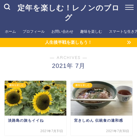
定年を楽しむ！レノンのブロ
グ
ホーム
プロフィール
お問い合わせ
趣味を楽しむ
スマートな生き
人生後半戦を楽しもう！
― ARCHIVES ―
2021年 7月
趣味を楽しむ
趣味を楽しむ
淡路島の旅もイイね
宮きしめん 伝統食の違和感
2021年7月31日
2021年7月30日