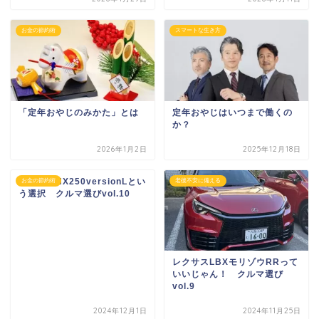
お金の節約術
スマートな生き方
「定年おやじのみかた」とは
定年おやじはいつまで働くの
か？
2026年1月2日
2025年12月18日
レクサスNX250versionLとい
お金の節約術
老後不安に備える
う選択 クルマ選びvol.10
レクサスLBXモリゾウRRって
いいじゃん！ クルマ選び
vol.9
2024年12月1日
2024年11月25日