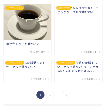
定年おやじがレクサスNXって
スマートな生き方
お金の節約術
どうかな クルマ選びvol.8
母が亡くなった時のこと
2024年11月25日
2024年11月18日
W206 Cクラスに試乗しまし
シニアのクルマ選びは悩まし
スマートな生き方
スマートな生き方
た クルマ選びvol.7
い クルマ選びvol.6 レクサ
スNX v.s メルセデスC200
2024年11月4日
2024年11月2日
...
1
2
5