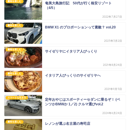
趣味を楽しむ
奄美大島旅行記 50代が行く格安リゾート
（4/5）
2022年7月27日
趣味を楽しむ
BMW X1 のプロポーションって素敵？ vol.20
2025年3月2日
趣味を楽しむ
サイゼリヤにイタリア人びっくり
2021年8月24日
趣味を楽しむ
イタリア人びっくりのサイゼリヤへ
2021年9月5日
スマートな生き方
定年おやじはスポーティーセダンに乗るぞ！ (ベ
ンツかBMWか 1／2) クルマ選びvol.2
2024年6月24日
趣味を楽しむ
レノンが選ぶ名古屋の寿司店