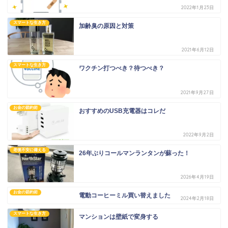
2022年1月23日
スマートな生き方
加齢臭の原因と対策
2021年6月12日
スマートな生き方
ワクチン打つべき？待つべき？
2021年9月27日
お金の節約術
おすすめのUSB充電器はコレだ
2022年9月2日
老後不安に備える
26年ぶりコールマンランタンが蘇った！
2026年4月19日
お金の節約術
電動コーヒーミル買い替えました
2024年2月18日
スマートな生き方
マンションは壁紙で変身する