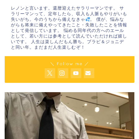
レノンと言います。還暦迎えたサラリーマンです。 サ
ラリーマンって、定年したら、収入も人脈もやりがいも
失いがち。今のうちから備えなきゃ
。 僕が、悩みな
がらも将来に備えやってきたこと・失敗したことを情報
として発信しています。 悩める同年代の方へのエール
として、若い方には参考として読んでいただければ嬉し
いです。 人生は楽しんだもん勝ち。ブラピ＆ジョニデ
と同い年。まだまだ人生楽しむぞ！
＼ Follow me ／