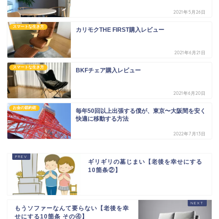
2021年5月26日
スマートな生き方
カリモクTHE FIRST購入レビュー
2021年6月21日
スマートな生き方
BKFチェア購入レビュー
2021年6月20日
お金の節約術
毎年50回以上出張する僕が、東京〜大阪間を安く
快適に移動する方法
2022年7月13日
ギリギリの墓じまい【老後を幸せにする
10箇条②】
もうソファーなんて要らない【老後を幸
せにする10箇条 その④】