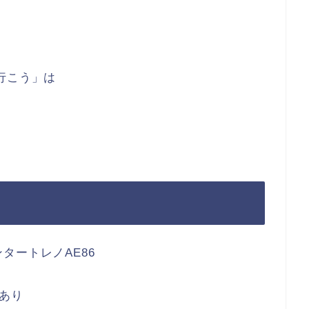
行こう」は
タートレノAE86
であり