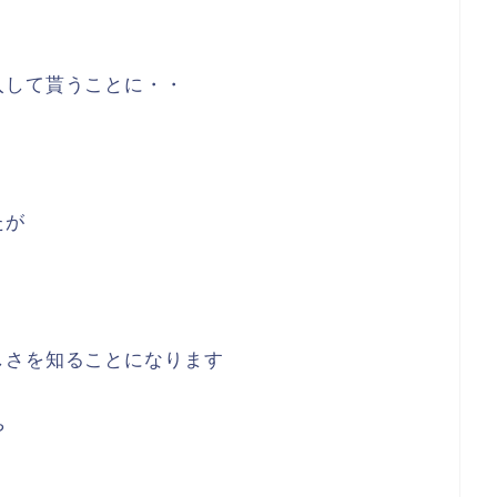
入して貰うことに・・
たが
しさを知ることになります
や