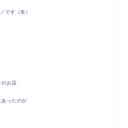
レノです（笑）
タのお店
にあったのが