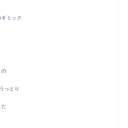
のギミック
しの
うっとり
した