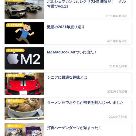
ポルシェマカン vs. レクサスNX 勝負だ！ クル
マ選びvol.13
2024年12月26日
お金の節約術
激動の2021年振り返り
2021年12月29日
お金の節約術
M2 MacBook Airついに出た！
2022年6月8日
趣味を楽しむ
シニアに最適な趣味とは
2022年3月20日
趣味を楽しむ
ラーメン荘でおやじが歴史を刻んじゃいました
2022年7月9日
趣味を楽しむ
打倒ハーゲンダッツが始まった！