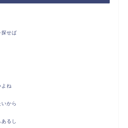
を探せば
いよね
たいから
もあるし