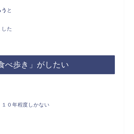
ろう
と
ました
食べ歩き」がしたい
り１０年程度しかない