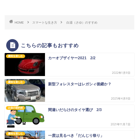
HOME
スマートな生き方
白湯（さゆ）のすすめ
こちらの記事もおすすめ
趣味を楽しむ
カーオブザイヤー2021 2/2
2022年1月9日
趣味を楽しむ
新型フォレスターはレガシィ後継か？
2025年4月9日
お金の節約術
間違いだらけのタイヤ選び 2/3
2021年11月7日
趣味を楽しむ
一度は見るべき「だんじり祭り」