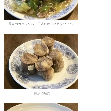
鳳泉のカラシソバ（正式名はエビカシワソバ）
鳳泉の焼売