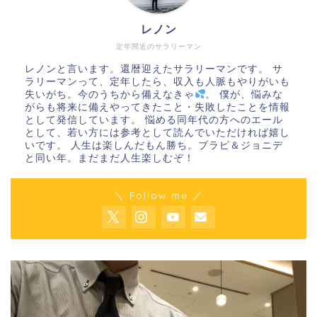
レノン
定年間近のサラリーマン
レノンと言います。還暦迎えたサラリーマンです。 サ
ラリーマンって、定年したら、収入も人脈もやりがいも
失いがち。今のうちから備えなきゃ
。 僕が、悩みな
がらも将来に備えやってきたこと・失敗したことを情報
として発信しています。 悩める同年代の方へのエール
として、若い方には参考として読んでいただければ嬉し
いです。 人生は楽しんだもん勝ち。ブラピ＆ジョニデ
と同い年。まだまだ人生楽しむぞ！
＼ Follow me ／