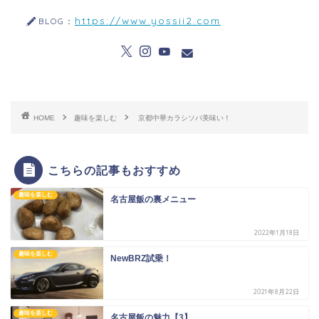
https://www.yossii2.com
BLOG：
HOME
趣味を楽しむ
京都中華カラシソバ美味い！
こちらの記事もおすすめ
趣味を楽しむ
名古屋飯の裏メニュー
2022年1月18日
趣味を楽しむ
NewBRZ試乗！
2021年8月22日
趣味を楽しむ
名古屋飯の魅力【3】