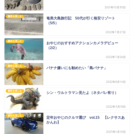
2021年10月30日
趣味を楽しむ
奄美大島旅行記 50代が行く格安リゾート
（5/5）
2022年7月27日
趣味を楽しむ
おやじのおすすめアクションカメラデビュー
（2/2）
2022年7月26日
趣味を楽しむ
バナナ嫌いにも勧めたい「島バナナ」
2022年8月14日
趣味を楽しむ
シン・ウルトラマン見たよ（ネタバレ有り）
2022年5月18日
趣味を楽しむ
定年おやじのクルマ選び vol.15 【レクサスあ
かんわ】
2025年1月10日