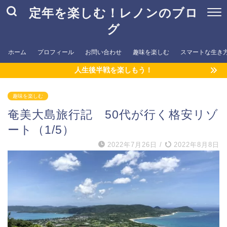
定年を楽しむ！レノンのブロ
グ
ホーム
プロフィール
お問い合わせ
趣味を楽しむ
スマートな生き
人生後半戦を楽しもう！
趣味を楽しむ
奄美大島旅行記 50代が行く格安リゾ
ート（1/5）
2022年7月26日
/
2022年8月8日