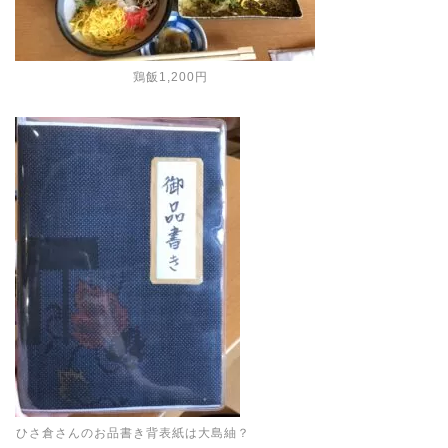
鶏飯1,200円
ひさ倉さんのお品書き背表紙は大島紬？