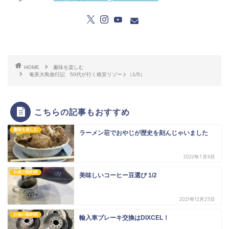
HOME
趣味を楽しむ
奄美大島旅行記 50代が行く格安リゾート（1/5）
こちらの記事もおすすめ
趣味を楽しむ
ラーメン荘でおやじが歴史を刻んじゃいました
2022年7月9日
お金の節約術
美味しいコーヒー豆選び 1/2
2021年12月25日
お金の節約術
輸入車ブレーキ交換はDIXCEL！