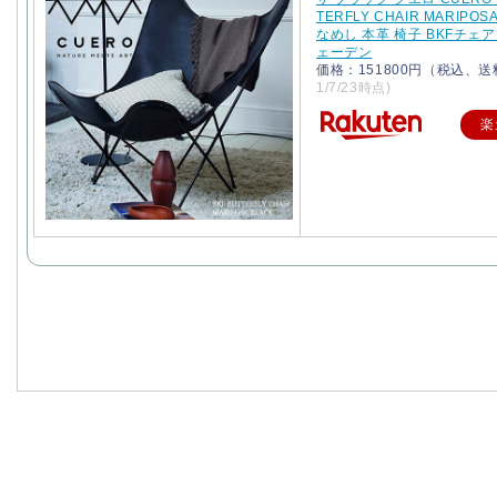
TERFLY CHAIR MARIPOS
なめし 本革 椅子 BKFチェア
ェーデン
価格：151800円（税込、送
1/7/23時点)
楽