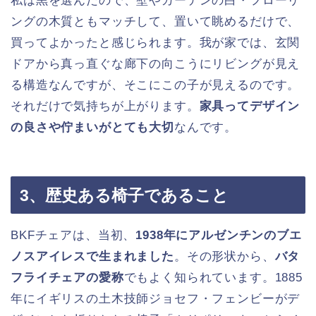
私は黒を選んだので、壁やカーテンの白・フローリ
ングの木質ともマッチして、置いて眺めるだけで、
買ってよかったと感じられます。我が家では、玄関
ドアから真っ直ぐな廊下の向こうにリビングが見え
る構造なんですが、そこにこの子が見えるのです。
それだけで気持ちが上がります。
家具ってデザイン
の良さや佇まいがとても大切
なんです。
3、歴史ある椅子であること
BKFチェアは、当初、
1938年にアルゼンチンのブエ
ノスアイレスで生まれました
。その形状から、
バタ
フライチェアの愛称
でもよく知られています。1885
年にイギリスの土木技師ジョセフ・フェンビーがデ