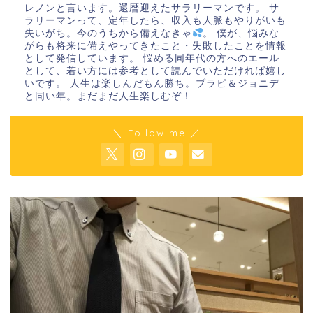
レノンと言います。還暦迎えたサラリーマンです。 サ
ラリーマンって、定年したら、収入も人脈もやりがいも
失いがち。今のうちから備えなきゃ
。 僕が、悩みな
がらも将来に備えやってきたこと・失敗したことを情報
として発信しています。 悩める同年代の方へのエール
として、若い方には参考として読んでいただければ嬉し
いです。 人生は楽しんだもん勝ち。ブラピ＆ジョニデ
と同い年。まだまだ人生楽しむぞ！
＼ Follow me ／