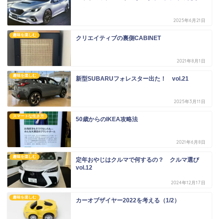
2025年6月21日
趣味を楽しむ
クリエイティブの裏側CABINET
2021年8月1日
趣味を楽しむ
新型SUBARUフォレスター出た！ vol.21
2025年3月11日
スマートな生き方
50歳からのIKEA攻略法
2021年6月8日
趣味を楽しむ
定年おやじはクルマで何するの？ クルマ選び
vol.12
2024年12月17日
趣味を楽しむ
カーオブザイヤー2022を考える（1/2）