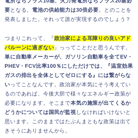
電所ならプラス10基、火力発電所ならプラス20基必
要
となる。
電池の供給能力は30倍必要
。とのことを
発表しました。それって誰が実現するのでしょう？
つまりこれって、『
政治家による耳障りの良いアド
バルーンに過ぎない
』っってことだと思うんです。
単に自動車メーカーが、ガソリン自動車を全てEV・
PHEV・FCV比率100％にしただけでは、『温室効果
ガスの排出を全体としてゼロにする』には繋がらな
い
ってことなんです。政治家が本気にそう考えてい
るのであれば、今後大胆で様々なエネルギー政策が
必要になります。そこまで
本気の施策が出てくるか
どうかについては国民が監視
しなければいけないと
思います。このままではたぶんまともな政策は出て
きそうにありませんから。