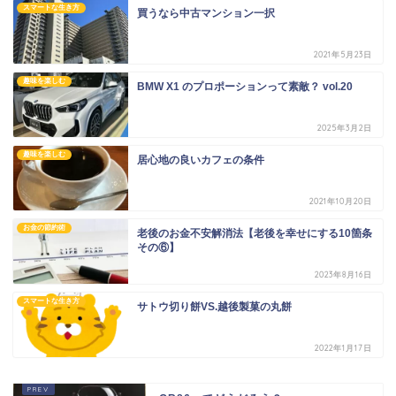
スマートな生き方
買うなら中古マンション一択
2021年5月23日
趣味を楽しむ
BMW X1 のプロポーションって素敵？ vol.20
2025年3月2日
趣味を楽しむ
居心地の良いカフェの条件
2021年10月20日
お金の節約術
老後のお金不安解消法【老後を幸せにする10箇条
その⑥】
2023年8月16日
スマートな生き方
サトウ切り餅VS.越後製菓の丸餅
2022年1月17日