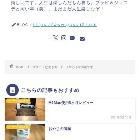
嬉しいです。人生は楽しんだもん勝ち。ブラピ＆ジョニ
デと同い年（笑）。まだまだ人生楽しむぞ！
https://www.yossii2.com
BLOG：
HOME
スマートな生き方
EV化は大問題です
こちらの記事もおすすめ
スマートな生き方
M1Mac使用5ヶ月レビュー
2021年5月30日
スマートな生き方
おやじの病歴