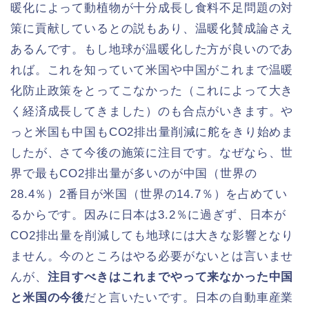
暖化によって動植物が十分成長し食料不足問題の対
策に貢献しているとの説もあり、温暖化賛成論さえ
あるんです。もし地球が温暖化した方が良いのであ
れば。これを知っていて米国や中国がこれまで温暖
化防止政策をとってこなかった（これによって大き
く経済成長してきました）のも合点がいきます。や
っと米国も中国もCO2排出量削減に舵をきり始めま
したが、さて今後の施策に注目です。なぜなら、世
界で最もCO2排出量が多いのが中国（世界の
28.4％）2番目が米国（世界の14.7％）を占めてい
るからです。因みに日本は3.2％に過ぎず、日本が
CO2排出量を削減しても地球には大きな影響となり
ません。今のところはやる必要がないとは言いませ
んが、
注目すべきはこれまでやって来なかった中国
と米国の今後
だと言いたいです。日本の自動車産業