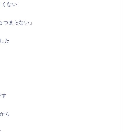
白くない
もつまらない」
した
です
から