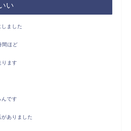
いい
にしました
時間ほど
走ります
るんです
話がありました