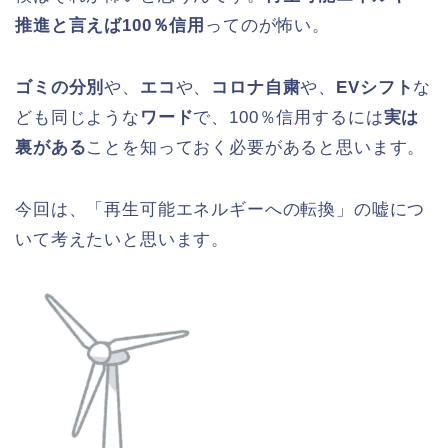
推進と言えば100％信用
ってのが怖い。
ゴミの分別
や、
エコ
や、
コロナ自粛
や、
EVシフト
な
ども同じような
ワード
で、100％信用するには
実は
裏がある
ことを知っておく必要があると思います。
今回は、「再生可能エネルギーへの転換」の嘘につ
いて考えたいと思います。