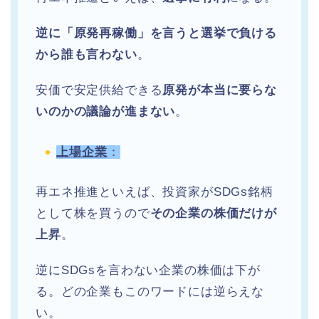
逆に「原発再稼働」を言うと選挙で負ける
から誰も言わない
。
安価で安定供給できる
原発が本当に要らな
いのかの議論が進まない
。
上場企業
：
再エネ推進といえば、投資家がSDGs銘柄
として株を買うので
その企業の株価だけが
上昇
。
逆にSDGsを言わない企業の株価は下が
る。どの企業もこのワードには逆らえな
い。