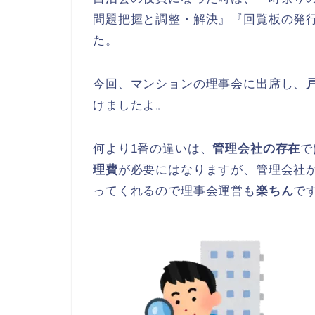
問題把握と調整・解決』『回覧板の発
た。
今回、マンションの理事会に出席し、
けましたよ。
何より1番の違いは、
管理会社の存在
で
理費
が必要にはなりますが、管理会社
ってくれるので理事会運営も
楽ちん
で