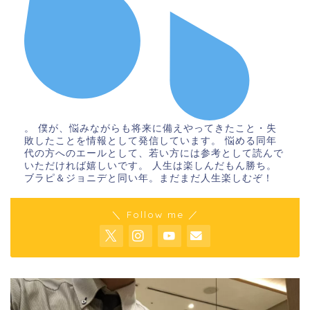
。 僕が、悩みながらも将来に備えやってきたこと・失
敗したことを情報として発信しています。 悩める同年
代の方へのエールとして、若い方には参考として読んで
いただければ嬉しいです。 人生は楽しんだもん勝ち。
ブラピ＆ジョニデと同い年。まだまだ人生楽しむぞ！
＼ Follow me ／