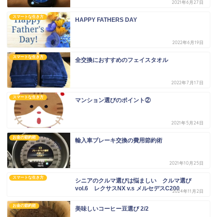
2021年6月27日
スマートな生き方
HAPPY FATHERS DAY
2022年6月19日
スマートな生き方
全交換におすすめのフェイスタオル
2022年7月17日
スマートな生き方
マンション選びのポイント②
2021年5月24日
お金の節約術
輸入車ブレーキ交換の費用節約術
2021年10月25日
スマートな生き方
シニアのクルマ選びは悩ましい クルマ選び
vol.6 レクサスNX v.s メルセデスC200
2024年11月2日
お金の節約術
美味しいコーヒー豆選び 2/2